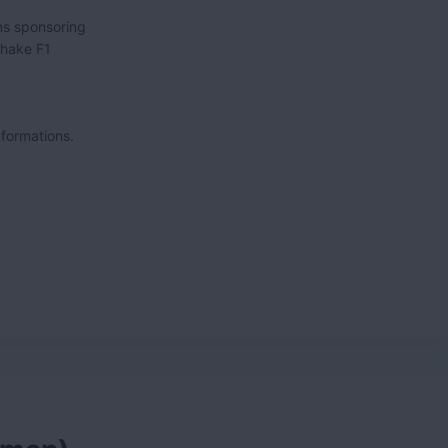
ns sponsoring
shake F1
nformations.