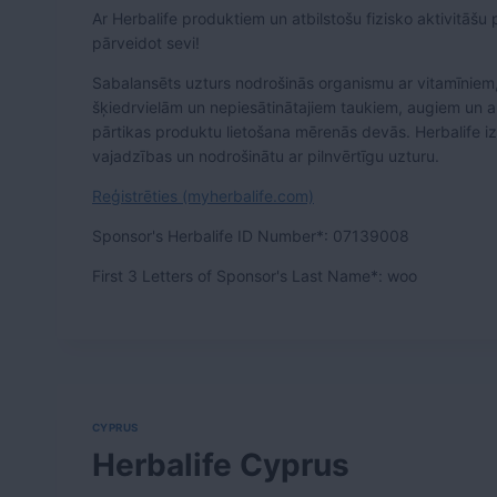
Ar Herbalife produktiem un atbilstošu fizisko aktivitāšu
pārveidot sevi!
Sabalansēts uzturs nodrošinās organismu ar vitamīniem,
šķiedrvielām un nepiesātinātajiem taukiem, augiem un an
pārtikas produktu lietošana mērenās devās. Herbalife iz
vajadzības un nodrošinātu ar pilnvērtīgu uzturu.
Reģistrēties (myherbalife.com)
Sponsor's Herbalife ID Number*: 07139008
First 3 Letters of Sponsor's Last Name*: woo
CYPRUS
Herbalife Cyprus