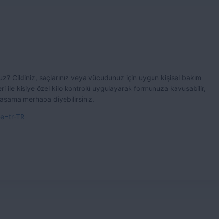
z? Cildiniz, saçlarınız veya vücudunuz için uygun kişisel bakım
nleri ile kişiye özel kilo kontrolü uygulayarak formunuza kavuşabilir,
r yaşama merhaba diyebilirsiniz.
le=tr-TR