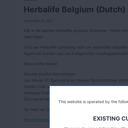
Herbalife Belgium (Dutch)
December 13, 2011
Kijk in de laatste Herbalife product brochure – hierin v
veel meer!
Vind uw Herbalife oplossing voor uw essentiële dagelij
tegemoet komen van uw doelgerichte voedingsbehoeften 
Deze editie bevat:
Nieuwe productlanceringen
Leo Messi, FC Barcelona en nieuwe Sponsorschap infor
Ideeën voor uw 5 kleine maaltijden plan en een F1 shak
Wellness Evaluatie
Succesverhalen
This website is operated by the fol
Ga naar uw Onafhankelijk Herbalife Distributeur voor me
EXISTING 
http://www.herbalifeproductbrochure.com/be/nl/