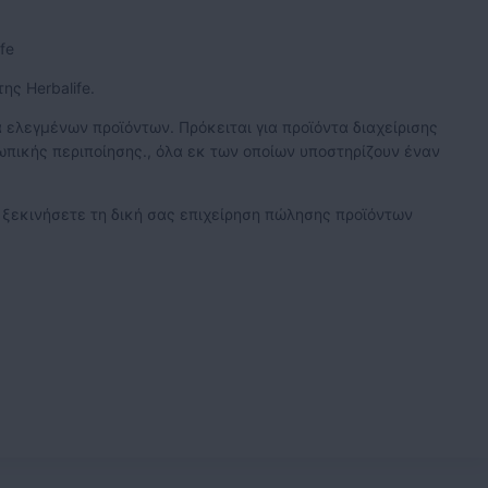
fe
ς Herbalife.
ά ελεγμένων προϊόντων. Πρόκειται για προϊόντα διαχείρισης
πικής περιποίησης., όλα εκ των οποίων υποστηρίζουν έναν
α ξεκινήσετε τη δική σας επιχείρηση πώλησης προϊόντων