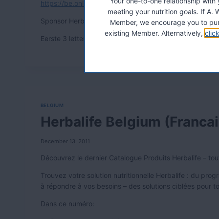
Your one-to-one relationship with
https://be.onlinecontract.myherbalife.com/
meeting your nutrition goals. If 
Sponsor Herbalife ID Nummer
: 07139008
Member, we encourage you to pur
existing Member. Alternatively,
clic
Eerste 3 letters van Achternaam Sponsor: woo
BELGIUM
Herbalife Belgium (Francai
December 13, 2011
Découvrez le dernier Catalogue Produits Herbalife – tout
Trouvez votre solution nutritionnelle Herbalife : du pro
à répondre à vos besoins – des solutions ciblées pour to
Dans ce numéro: