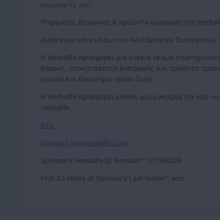
December 13, 2011
Ροφήματα, βιταμίνες & προϊόντα ομορφιάς της Herbali
Διαθέσιμα μόνο μέσω των Ανεξάρτητων Συνεργατών τη
Η Herbalife προσφέρει μία ευρεία γκάμα επιστημονικ
βάρους, υποκατάστατα διατροφής και προϊόντα προσω
υγιεινό και δραστήριο τρόπο ζωής.
Η Herbalife προσφέρει επίσης μια ευκαιρία για σας ν
Herbalife.
Info
Εγγραφή (myherbalife.com)
Sponsor's Herbalife ID Number*: 07139008
First 3 Letters of Sponsor's Last Name*: woo