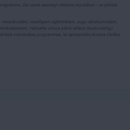
 programmu Jūs variet sasniegt vēlamos rezultātus – un pilnībā
 minerālvielām, veselīgiem ogļhidrātiem, augu olbaltumvielām,
tioksidantiem. Herbalife uztura plānā ietilpst daudzveidīgu
strādā individuālas programmas, lai apmierinātu ikviena cilvēka