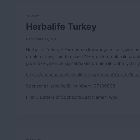
TURKEY
Herbalife Turkey
December 13, 2011
Herbalife Turkey – Formunuzu korumaya mı çalışıyorsunu
ürünleri arayışı içinde misiniz? Herbalife ürünleri ile ürü
gıda takviyeleri ve kişisel bakım ürünleri ile daha iyi bi
https://accounts.myherbalife.com/Account/Create?loca
Sponsor's Herbalife ID Number*: 07139008
First 3 Letters of Sponsor's Last Name*: woo
BELGIUM