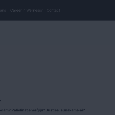
lans
Career in Wellness?
Contact
m
kodām? Palielināt enerģiju? Justies jaunākam/-ai?