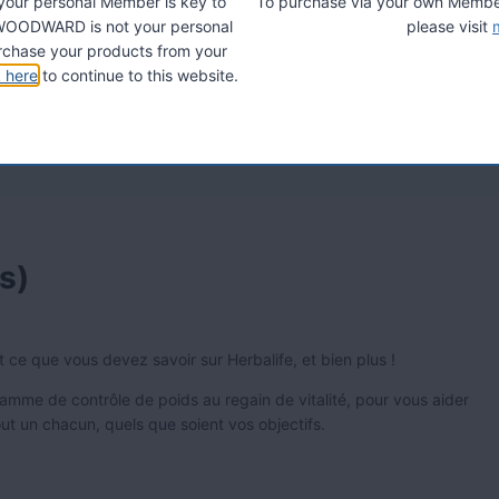
 your personal Member is key to
To purchase via your own Members
A. WOODWARD is not your personal
please visit
chase your products from your
k here
to continue to this website.
s)
 ce que vous devez savoir sur Herbalife, et bien plus !
gramme de contrôle de poids au regain de vitalité, pour vous aider
ut un chacun, quels que soient vos objectifs.