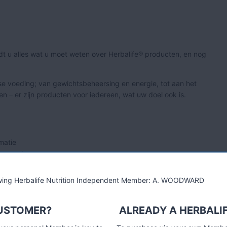
indt u alles wat u moet weten over Herbalife® producten, en nog
kse voeding; van gewichtsbeheersing en energie, tot aan het
– er zijn producten voor iedereen, wat uw doel ook is.
matie
erecept
lowing Herbalife Nutrition Independent Member: A. WOODWARD
er informatie.
CUSTOMER?
ALREADY A HERBALI