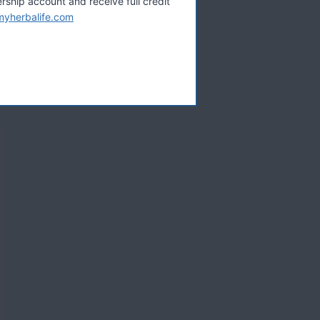
hip account and receive full credit
myherbalife.com