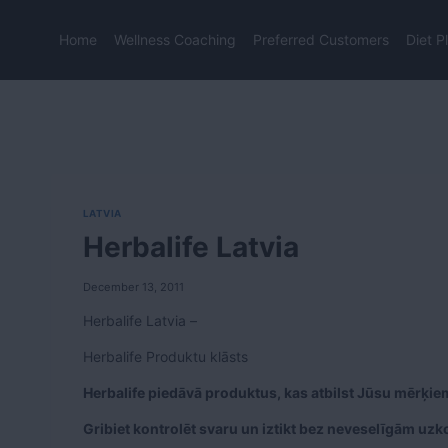
Skip
to
Home
Wellness Coaching
Preferred Customers
Diet P
content
LATVIA
Herbalife Latvia
December 13, 2011
Herbalife Latvia –
Herbalife Produktu klāsts
Herbalife piedāvā produktus, kas atbilst Jūsu mērķie
Gribiet kontrolēt svaru un iztikt bez neveselīgām uz