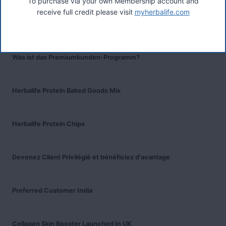
To purchase via your own Membership account and
receive full credit please visit
myherbalife.com
Recent Posts
Was ist das Premiumkunden-Programm?
Herbalife Protein Baked Goods Mix
Herbalife Protein Chips
Devenez Client Privilégié et bénéficiez d'avantage
Preferred Customer India
Collagen Skin Booster Launched In UK