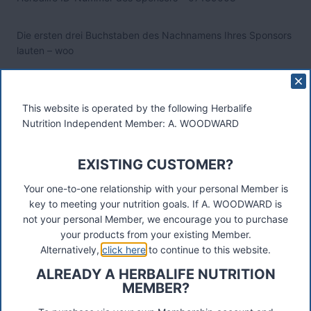
Die ersten drei Buchstaben des Nachnamens Ihres Sponsors
lauten
– woo
Post
#
Herbalife Account erstellen
#
Herbalife Austria
Tags:
This website is operated by the following Herbalife
Nutrition Independent Member: A. WOODWARD
Post
PREVIOUS
NEXT
Herbalife 24 Sport Drinks
Herbalife Bulgaria
navigation
EXISTING CUSTOMER?
Your one-to-one relationship with your personal Member is
key to meeting your nutrition goals. If A. WOODWARD is
not your personal Member, we encourage you to purchase
your products from your existing Member.
These materials were prepared by a Herbalife Independent
Alternatively,
click here
to continue to this website.
Distributor, Select Marketing, 68 Swan Walk, Shepperton,
ALREADY A HERBALIFE NUTRITION
TW17 8LY. Contact A Woodward.
MEMBER?
Connect