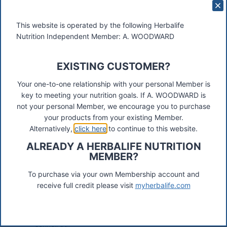
This website is operated by the following Herbalife
Nutrition Independent Member: A. WOODWARD
revolutionäre neue Produkt von Herbalife!
EXISTING CUSTOMER?
QuickSpark liefert CoEnzym 1 (NADH), das die ATP*-
Energieproduktion anregt. Jede Person benötigt
Your one-to-one relationship with your personal Member is
CoEnzym 1, um die Zellen zu versorgen, damit der
key to meeting your nutrition goals. If A. WOODWARD is
Körper funktionieren kann. Je mehr CoEnzym 1 für die
not your personal Member, we encourage you to purchase
Zellen verfügbar ist, desto mehr ATP*-Energie wird
your products from your existing Member.
produziert.
Alternatively,
click here
to continue to this website.
CoEnzym 1 ist das primäre Enzym, das der Körper
ALREADY A HERBALIFE NUTRITION
benötigt, um bestens zu funktionieren. Wir ALLE
MEMBER?
brauchen CoEnzym 1 (NADH), um zu denken, uns zu
bewegen und zu funktionieren.
To purchase via your own Membership account and
Die Vorteile:
receive full credit please visit
myherbalife.com
Schnell wirkend. Als Lutschtablette nimmt der
Körper das CoEnzym 1 über die Schleimhaut sehr
schnell auf