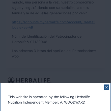
mundo, una persona a la vez, nuestro compromiso
sigue y seguirá siendo con su nutrición, la de su
familia y la de aquellas generaciones por venir.
https://accounts.myherbalife.com/Account/Create?
locale=es-AR
Núm. de Identificación del Patrocinador de
Herbalife*: 07139008
Las primeras 3 letras del apellido del Patrocinador*:
woo
These materials were prepared by a Herbalife Independent
This website is operated by the following Herbalife
Distributor, Select Marketing, 68 Swan Walk, Shepperton,
Nutrition Independent Member: A. WOODWARD
TW17 8LY. Contact A Woodward.