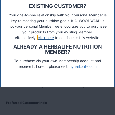
Connect
EXISTING CUSTOMER?
Your one-to-one relationship with your personal Member is
key to meeting your nutrition goals. If A. WOODWARD is
not your personal Member, we encourage you to purchase
Recent Posts
your products from your existing Member.
Was ist das Premiumkunden-Programm?
Alternatively,
click here
to continue to this website.
ALREADY A HERBALIFE NUTRITION
MEMBER?
Herbalife Protein Baked Goods Mix
To purchase via your own Membership account and
receive full credit please visit
myherbalife.com
Herbalife Protein Chips
Devenez Client Privilégié et bénéficiez d'avantage
Preferred Customer India