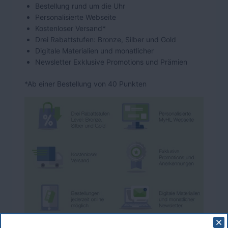
Bestellung rund um die Uhr
Personalisierte Webseite
Kostenloser Versand*
Drei Rabattstufen: Bronze, Silber und Gold
Digitale Materialien und monatlicher
Newsletter Exklusive Promotions und Prämien
*Ab einer Bestellung von 40 Punkten
Mehr Details zum Premiumkunden-Programm