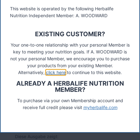
This website is operated by the following Herbalife
Nutrition Independent Member: A. WOODWARD
EXISTING CUSTOMER?
GERMANY
Your one-to-one relationship with your personal Member is
Herbalife Germany
key to meeting your nutrition goals. If A. WOODWARD is
not your personal Member, we encourage you to purchase
December 12, 2011
your products from your existing Member.
Alternatively,
click here
to continue to this website.
Blättern Sie hier durch die neueste Herbalife
Produktbroschüre, mit vielen interessanten
ALREADY A HERBALIFE NUTRITION
Informationen rund um Herbalife und die Produkte!
MEMBER?
Damit Sie Ihre Herbalife-Lösung in Sachen Ernährung
To purchase via your own Membership account and
finden können, bieten wir Produkte zur
receive full credit please visit
myherbalife.com
Gewichtskontrolle, Vitalität & Fitness sowie
Nahrungsergänzungen und Kosmetik. Für jeden ist
etwas dabei.
Diese Ausgabe zeigt: