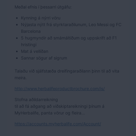
Meðal efnis í þessarri útgáfu:
Kynning á nýrri vöru
Nýjasta nýtt frá styrktaraðilunum, Leo Messi og FC
Barcelona
5 hugmyndir að smámáltíðum og uppskrift að F1
hristingi
Mat á vellíðan
Sannar sögur af sigrum
Talaðu við sjálfstæða dreifingaraðilann þinn til að vita
meira.
http://www.herbalifeproductbrochure.com/is/
Stofna aðildarreikning
til að fá aðgang að viðskiptareikningi þínum á
MyHerbalife, panta vörur og fleira…
https://accounts.myherbalife.com/Account/