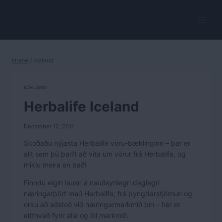
Skip
to
HerbalVitality
content
Home
/
Iceland
ICELAND
Herbalife Iceland
December 12, 2011
Skoðaðu nýjasta Herbalife vöru-bæklinginn – þar er
allt sem þú þarft að vita um vörur frá Herbalife, og
miklu meira en það!
Finndu eigin lausn á nauðsynlegri daglegri
næringarþörf með Herbalife; frá þyngdarstjórnun og
orku að aðstoð við næringarmarkmið þín – hér er
eitthvað fyrir alla og öll markmið.