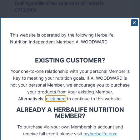
Dreifingaraðilanúmer sponsors hjá Herbalife
07139008
Fyrstu 3 stafir í eftirnafni sponsors woo
This website is operated by the following Herbalife
Nutrition Independent Member: A. WOODWARD
EXISTING CUSTOMER?
Your one-to-one relationship with your personal Member is
key to meeting your nutrition goals. If A. WOODWARD is
These materials were prepared by a Herbalife Independent
not your personal Member, we encourage you to purchase
Distributor, Select Marketing, 68 Swan Walk, Shepperton,
your products from your existing Member.
TW17 8LY. Contact A Woodward.
Alternatively,
click here
to continue to this website.
ALREADY A HERBALIFE NUTRITION
Connect
MEMBER?
To purchase via your own Membership account and
receive full credit please visit
myherbalife.com