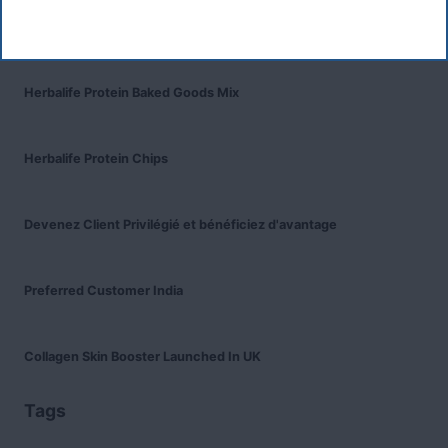
Recent Posts
Was ist das Premiumkunden-Programm?
Herbalife Protein Baked Goods Mix
Herbalife Protein Chips
Devenez Client Privilégié et bénéficiez d'avantage
Preferred Customer India
Collagen Skin Booster Launched In UK
Tags