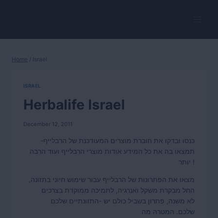
Skip
to
HerbalVitality
content
Home
/
Israel
ISRAEL
Herbalife Israel
December 12, 2011
כנסו ובדקו את חוברת מוצרים המעודכנת של הרבלייף-
תמצאו בה את כל המידע אודות מוצרי הרבלייף ועוד הרבה
יותר !
מצאו את הפתרונות של הרבלייף עבור שימוש חיוני בתזונה,
החל מבקרת משקל ואנרגיה, לתמיכה ממוקדת בצרכים
התזונתיים שלכם-
יש
פתרון בשביל כולם
,
לא משנה
שלכם.
המטרה
מה