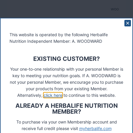
woo
This website is operated by the following Herbalife
Nutrition Independent Member: A. WOODWARD
EXISTING CUSTOMER?
Your one-to-one relationship with your personal Member is
key to meeting your nutrition goals. If A. WOODWARD is
not your personal Member, we encourage you to purchase
These materials were prepared by a Herbalife Independent
your products from your existing Member.
Distributor, Select Marketing, 68 Swan Walk, Shepperton,
Alternatively,
click here
to continue to this website.
TW17 8LY. Contact A Woodward.
ALREADY A HERBALIFE NUTRITION
Connect
MEMBER?
To purchase via your own Membership account and
receive full credit please visit
myherbalife.com