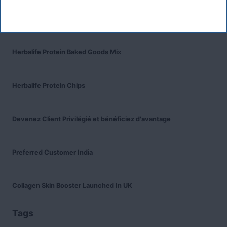
Recent Posts
Was ist das Premiumkunden-Programm?
Herbalife Protein Baked Goods Mix
Herbalife Protein Chips
Devenez Client Privilégié et bénéficiez d'avantage
Preferred Customer India
Collagen Skin Booster Launched In UK
Tags