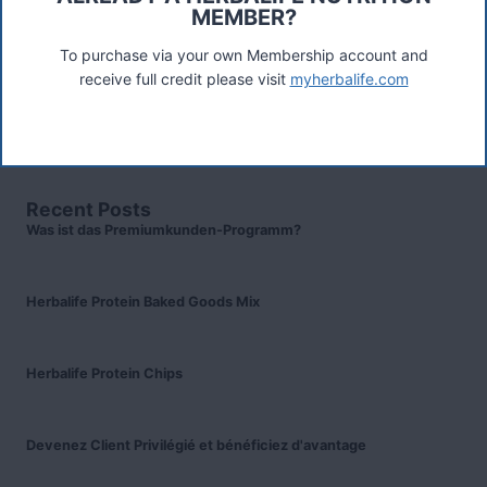
These materials were prepared by a Herbalife Independent
MEMBER?
Distributor, Select Marketing, 68 Swan Walk, Shepperton,
TW17 8LY. Contact A Woodward.
To purchase via your own Membership account and
receive full credit please visit
myherbalife.com
Connect
Recent Posts
Was ist das Premiumkunden-Programm?
Herbalife Protein Baked Goods Mix
Herbalife Protein Chips
Devenez Client Privilégié et bénéficiez d'avantage