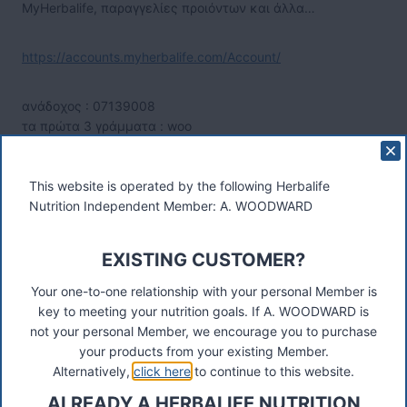
MyHerbalife, παραγγελίες προιόντων και άλλα…
https://accounts.myherbalife.com/Account/
ανάδοχος : 07139008
τα πρώτα 3 γράμματα : woo
This website is operated by the following Herbalife
Post
#
Herbalife Greece
Nutrition Independent Member: A. WOODWARD
Tags:
Post
PREVIOUS
NEXT
EXISTING CUSTOMER?
Herbalife Germany
Herbalife Hungary
navigation
Your one-to-one relationship with your personal Member is
key to meeting your nutrition goals. If A. WOODWARD is
not your personal Member, we encourage you to purchase
your products from your existing Member.
Alternatively,
click here
to continue to this website.
ALREADY A HERBALIFE NUTRITION