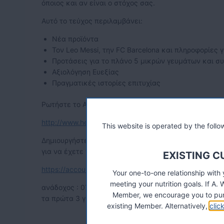
όποιος και αν είναι ο στόχος σας.
Αυτό το τεύχος περιλαμβάνει:
Νέα προϊόντα
Τον Leo Messi, την FC Barcelona και πληροφορίες 
Προτάσεις για το πλάνο 5 μικρών γευμάτων και συ
Αξιολόγηση Ευεξίας
Πραγματικές ιστορίες επιτυχίας
Ρωτήστε το Ανεξάρτητο Σύμβουλο της Herbalife για π
http://www.herbalifeproductbrochure.com/gr/
This website is operated by the fol
Δημιουργήστε ενα λογαριασμό Herbalife
για να έχετε πρόσβαση στον λογαριασμό σας στην σε
EXISTING 
https://accounts.myherbalife.com/Account/
Your one-to-one relationship with
meeting your nutrition goals. If 
ανάδοχος : 07139008
Member, we encourage you to pur
τα πρώτα 3 γράμματα : woo
existing Member. Alternatively,
clic