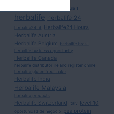
challenge
competition
formula 1
herbalife
herbalife 24
Herbalife24 Hours
herbalife24 fit
Herbalife Austria
Herbalife Belgium
herbalife brasil
herbalife business opportunity
Herbalife Canada
herbalife distributor ireland register online
herbalife gluten free shake
Herbalife India
Herbalife Malaysia
herbalife products
Herbalife Switzerland
level 10
italy
pea protein
oportunidad de negocio