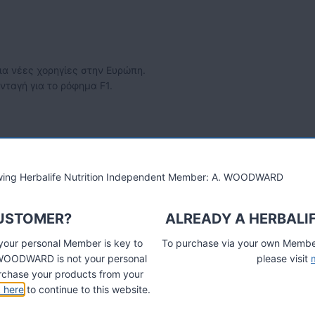
για νέες χορηγίες στην Ευρώπη.
νταγή για το ρόφημα F1.
ερισσότερες πληροφορίες:
lowing Herbalife Nutrition Independent Member: A. WOODWARD
λίδα MyHerbalife, παραγγελίες προιόντων και άλλα…
CUSTOMER?
ALREADY A HERBALI
 your personal Member is key to
To purchase via your own Members
A. WOODWARD is not your personal
please visit
chase your products from your
k here
to continue to this website.